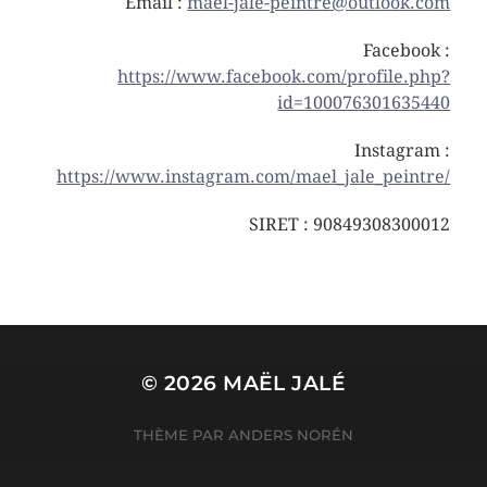
Email :
mael-jale-peintre@outlook.com
Facebook :
https://www.facebook.com/profile.php?
id=100076301635440
Instagram :
https://www.instagram.com/mael_jale_peintre/
SIRET : 90849308300012
© 2026
MAËL JALÉ
THÈME PAR
ANDERS NORÉN