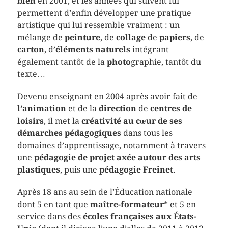
bien
en 2001, et les années qui suivent lui
permettent d’enfin développer une pratique
artistique qui lui ressemble vraiment : un
mélange de
peinture
, de
collage
de
papiers
, de
carton
, d’
éléments naturels
intégrant
également tantôt de la
photo
graphie, tantôt du
texte…
Devenu enseignant en 2004 après avoir fait de
l’animation
et de la
direction
de
centres de
loisirs
, il met la
créativité au cœur de ses
démarches pédagogiques
dans tous les
domaines d’apprentissage, notamment à travers
une
pédagogie de projet axée autour des arts
plastiques
, puis une
pédagogie Freinet
.
Après 18 ans au sein de l’Éducation nationale
dont 5 en tant que
maître-formateur
* et 5 en
service dans des
écoles françaises aux États-